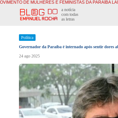
LHERES E FEMINISTAS DA PARAÍBA LANÇA CARTA-COM
P
a notícia
u
com todas
l
as letras
a
r
p
a
Política
r
a
Governador da Paraíba é internado após sentir dores 
o
c
24 ago 2025
o
n
t
e
ú
d
o