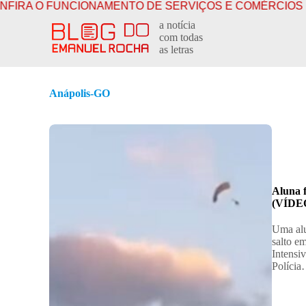
O FUNCIONAMENTO DE SERVIÇOS E COMÉRCIOS EM CAM
P
a notícia
u
com todas
l
as letras
a
r
p
a
Anápolis-GO
r
a
o
c
o
n
t
e
Aluna f
ú
(VÍDE
d
o
Uma alu
salto e
Intensi
Políci