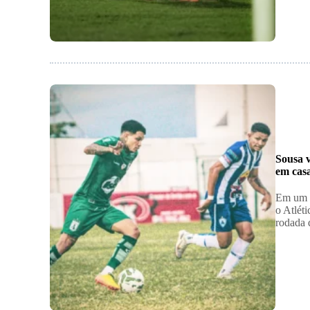
Sousa v
em cas
​Em um 
o Atléti
rodada 