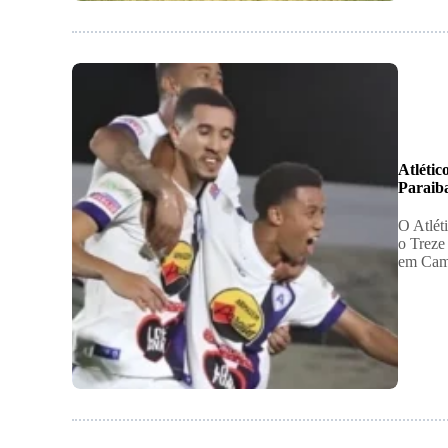
Atlétic
Paraib
O Atlét
o Treze
em Cam