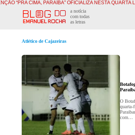
CIMA, PARAÍBA” OFICIALIZA NESTA QUARTA LUCAS AO
P
a notícia
u
com todas
l
as letras
a
r
p
a
Atlético de Cajazeiras
r
a
o
c
o
n
t
e
Botafog
ú
Paraib
d
o
​O Bota
quarta-
Paraiba
com…