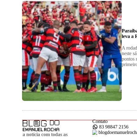
Paraib
leva a
A rodad
neste s
pontos 
primei
Contato
83 98847 2156
blogdoemanuelroc
a notícia com todas as