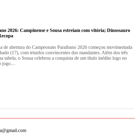
ano 2026: Campinense e Sousa estreiam com vitória; Dinossauro
 Recopa
a de abertura do Campeonato Paraibano 2026 começou movimentada
ábado (17), com triunfos convincentes dos mandantes. Além dos três
na tabela, o Sousa celebrou a conquista de um título inédito logo no
ro jogo…
ha@gmail.com