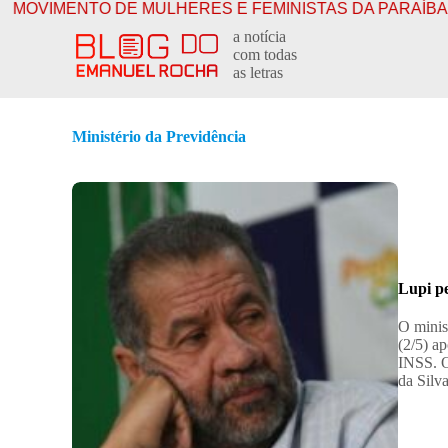
ENTO DE MULHERES E FEMINISTAS DA PARAÍBA LANÇ
P
a notícia
u
com todas
l
as letras
a
r
p
a
Ministério da Previdência
r
a
o
c
o
n
t
e
ú
Lupi pe
d
o
O minis
(2/5) a
INSS. O
da Silv