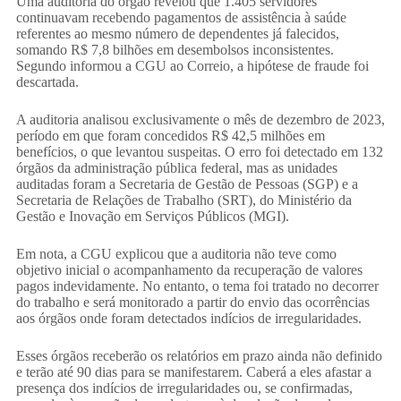
Uma auditoria do órgão revelou que 1.405 servidores
continuavam recebendo pagamentos de assistência à saúde
referentes ao mesmo número de dependentes já falecidos,
somando R$ 7,8 bilhões em desembolsos inconsistentes.
Segundo informou a CGU ao Correio, a hipótese de fraude foi
descartada.
A auditoria analisou exclusivamente o mês de dezembro de 2023,
período em que foram concedidos R$ 42,5 milhões em
benefícios, o que levantou suspeitas. O erro foi detectado em 132
órgãos da administração pública federal, mas as unidades
auditadas foram a Secretaria de Gestão de Pessoas (SGP) e a
Secretaria de Relações de Trabalho (SRT), do Ministério da
Gestão e Inovação em Serviços Públicos (MGI).
Em nota, a CGU explicou que a auditoria não teve como
objetivo inicial o acompanhamento da recuperação de valores
pagos indevidamente. No entanto, o tema foi tratado no decorrer
do trabalho e será monitorado a partir do envio das ocorrências
aos órgãos onde foram detectados indícios de irregularidades.
Esses órgãos receberão os relatórios em prazo ainda não definido
e terão até 90 dias para se manifestarem. Caberá a eles afastar a
presença dos indícios de irregularidades ou, se confirmadas,