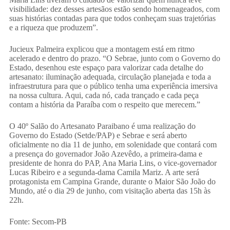
visibilidade: dez desses artesãos estão sendo homenageados, com
suas histórias contadas para que todos conheçam suas trajetórias
e a riqueza que produzem”.
Jucieux Palmeira explicou que a montagem está em ritmo
acelerado e dentro do prazo. “O Sebrae, junto com o Governo do
Estado, desenhou este espaço para valorizar cada detalhe do
artesanato: iluminação adequada, circulação planejada e toda a
infraestrutura para que o público tenha uma experiência imersiva
na nossa cultura. Aqui, cada nó, cada trançado e cada peça
contam a história da Paraíba com o respeito que merecem.”
O 40º Salão do Artesanato Paraibano é uma realização do
Governo do Estado (Setde/PAP) e Sebrae e será aberto
oficialmente no dia 11 de junho, em solenidade que contará com
a presença do governador João Azevêdo, a primeira-dama e
presidente de honra do PAP, Ana Maria Lins, o vice-governador
Lucas Ribeiro e a segunda-dama Camila Mariz. A arte será
protagonista em Campina Grande, durante o Maior São João do
Mundo, até o dia 29 de junho, com visitação aberta das 15h às
22h.
Fonte: Secom-PB