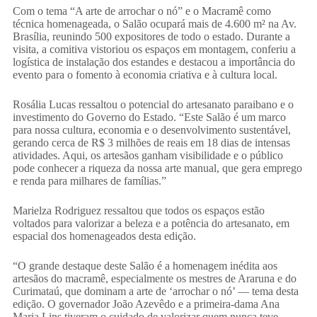
Com o tema “A arte de arrochar o nó” e o Macramê como
técnica homenageada, o Salão ocupará mais de 4.600 m² na Av.
Brasília, reunindo 500 expositores de todo o estado. Durante a
visita, a comitiva vistoriou os espaços em montagem, conferiu a
logística de instalação dos estandes e destacou a importância do
evento para o fomento à economia criativa e à cultura local.
Rosália Lucas ressaltou o potencial do artesanato paraibano e o
investimento do Governo do Estado. “Este Salão é um marco
para nossa cultura, economia e o desenvolvimento sustentável,
gerando cerca de R$ 3 milhões de reais em 18 dias de intensas
atividades. Aqui, os artesãos ganham visibilidade e o público
pode conhecer a riqueza da nossa arte manual, que gera emprego
e renda para milhares de famílias.”
Marielza Rodriguez ressaltou que todos os espaços estão
voltados para valorizar a beleza e a potência do artesanato, em
espacial dos homenageados desta edição.
“O grande destaque deste Salão é a homenagem inédita aos
artesãos do macramê, especialmente os mestres de Araruna e do
Curimataú, que dominam a arte de ‘arrochar o nó’ — tema desta
edição. O governador João Azevêdo e a primeira-dama Ana
Maria Lins tiveram o cuidado de valorizar quem nunca teve