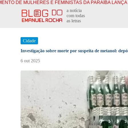
ES E FEMINISTAS DA PARAÍBA LANÇA CARTA-COMPRO
P
a notícia
u
com todas
l
as letras
a
r
p
a
Cidade
r
a
Investigação sobre morte por suspeita de metanol: depós
o
c
6 out 2025
o
n
t
e
ú
d
o