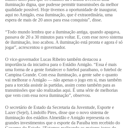
iluminação digna, que pudesse permitir transmissões da melhor
qualidade possível. Hoje tivemos a oportunidade de inaugurar,
aqui no Amigão, essa iluminação, que é extraordinária, uma
espera de mais de 20 anos para essa conquista”, disse.
“Todo mundo lembra que a iluminação antiga, quando apagava,
passava de 20 a 30 minutos para voltar. E, com esse novo sistema
de iluminação, isso acabou. A iluminação está pronta e agora é só
jogar”, acrescentou o governador.
O vice-governador Lucas Ribeiro também destacou a
importância da iniciativa para o Estádio Amigão. “Essa é mais
uma forma de a gente fortalecer o futebol paraibano, o futebol de
Campina Grande. Com essa iluminação, a gente sabe o quanto
vai melhorar o Amigão — não apenas o jogo em si, mas também
para a torcida assistir às partidas, assim como também para as
transmissões que são realizadas aqui. É uma série de melhorias
que vem com essa nova iluminação”, observou.
O secretário de Estado da Secretaria da Juventude, Esporte e
Lazer (Sejel), Lindolfo Pires, disse que o novo sistema de
iluminação dos estádios Almeidão e Amigão representa os
grandes investimentos que o esporte da Paraíba tem recebido do
Governo do Estado. “Estamos realizando os maiores jogos de