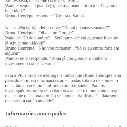
Em resposta, o atacante escreveu: “Sim”.
Wander segue: “Quando [o] pessoal mandar tomar o 3 liga nós
hein kkkk”
Bruno Henrique responde: “Contra o Santos”.
Na sequência, Wander escreve: “Daqui quantas semanas?”
Bruno Henrique: “Olha aí no Google”
Wander: “29 de outubro”, “Será que você vai aguentar ficar até
lá sem cartão kkkkkk”
Bruno Henrique: “Não vou reclamar”, “Só se eu entrar forte em
alguém”
Wander então responde: “Boua já vou guardar o dinheiro
investimento com sucesso”.
Para a PF, a troca de mensagens indica que Bruno Henrique teria
passado ao irmão informações antecipadas sobre o recebimento
de cartão amarelo no confronto contra o Santos. Para os
investigadores, um trecho chamou a atenção: o momento em que
o atacante questiona o irmão se “aguentaria ficar até a data sem
receber um cartão amarelo”.
Informações antecipadas