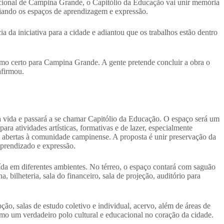
acional de Campina Grande, o Capitólio da Educação vai unir memória
liando os espaços de aprendizagem e expressão.
 da iniciativa para a cidade e adiantou que os trabalhos estão dentro
mo certo para Campina Grande. A gente pretende concluir a obra o
afirmou.
a vida e passará a se chamar Capitólio da Educação. O espaço será um
ara atividades artísticas, formativas e de lazer, especialmente
 abertas à comunidade campinense. A proposta é unir preservação da
aprendizado e expressão.
uída em diferentes ambientes. No térreo, o espaço contará com saguão
a, bilheteria, sala do financeiro, sala de projeção, auditório para
pção, salas de estudo coletivo e individual, acervo, além de áreas de
mo um verdadeiro polo cultural e educacional no coração da cidade.