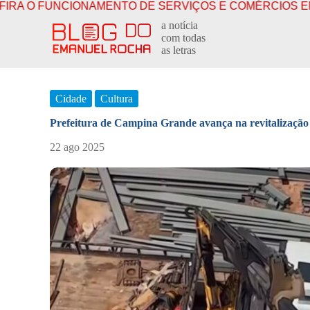
DE SERVIÇOS E COMÉRCIOS EM CAMPINA GRANDE NO 
P
a notícia
u
com todas
l
as letras
a
r
p
a
Cidade
Cultura
r
a
Prefeitura de Campina Grande avança na revitalização
o
c
22 ago 2025
o
n
t
e
ú
d
o