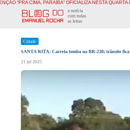
, PARAÍBA” OFICIALIZA NESTA QUARTA LUCAS AO GOV
P
a notícia
u
com todas
l
as letras
a
r
p
a
Cidade
r
a
SANTA RITA: Carreta tomba na BR-230; trânsito fica 
o
c
21 jul 2025
o
n
t
e
ú
d
o