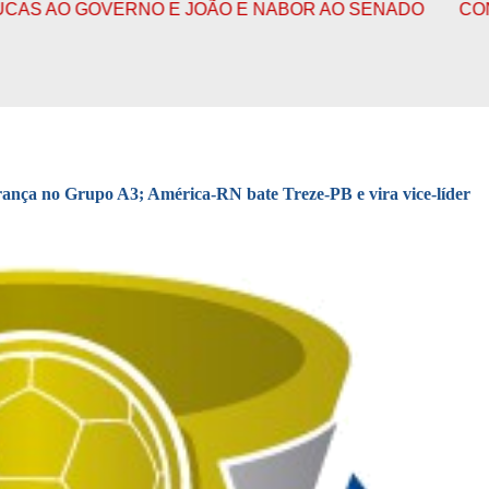
ERNO E JOÃO E NABOR AO SENADO
CONFIRA O FUNC
rança no Grupo A3; América-RN bate Treze-PB e vira vice-líder