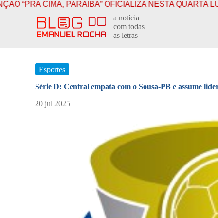
A, PARAÍBA” OFICIALIZA NESTA QUARTA LUCAS AO GOV
P
a notícia
u
com todas
l
as letras
a
r
p
a
Esportes
r
a
Série D: Central empata com o Sousa-PB e assume lide
o
c
20 jul 2025
o
n
t
e
ú
d
o