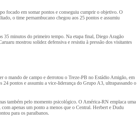
po focado em somar pontos e conseguiu cumprir o objetivo. O
sultado, o time pernambucano chegou aos 25 pontos e assumiu
e aos 35 minutos do primeiro tempo. Na etapa final, Diego Aragão
aruaru mostrou solidez defensiva e resistiu à pressão dos visitantes
ler o mando de campo e derrotou o Treze-PB no Estádio Amigão, em
s 24 pontos e assumiu a vice-liderança do Grupo A3, ultrapassando o
ela, mas também pelo momento psicológico. O América-RN emplaca uma
la, com apenas um ponto a menos que o Central. Herbert e Dudu
contou para os paraibanos.