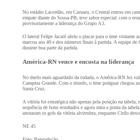
No estádio Lacerdão, em Caruaru, o Central entrou em cam
empate diante do Sousa-PB, teve sabor especial: com o re
provisoriamente a liderança do Grupo A3.
O lateral Felipe Jacaré abriu o placar para o time visitant
marcou aos 49 e deu números finais à partida. A equipe de C
durante boa parte da partida.
América-RN vence e encosta na liderança
No duelo mais aguardado da rodada, o América-RN fez va
Campina Grande. Com o triunfo, o time potiguar chegou ao
Santa Cruz.
A vitória foi estratégica não apenas pela posição na tab
sequência de bons resultados e agora mira a ponta da tabe
anotaram os gols da vitória alvirrubra, enquanto Cirilo des
NE 45
Foto: Reprodução