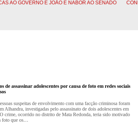
O GOVERNO E JOÃO E NABOR AO SENADO
CONFIRA O 
os de assassinar adolescentes por causa de foto em redes sociais
sos
essoas suspeitas de envolvimento com uma facção criminosa foram
em Alhandra, investigadas pelo assassinato de dois adolescentes em
 O crime, ocorrido no distrito de Mata Redonda, teria sido motivado
a foto que os…