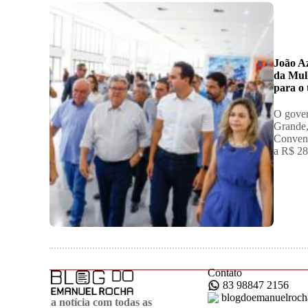
João A
da Mul
para o 
O gover
Grande,
Convenç
a R$ 2
Contato
83 98847 2156
blogdoemanuelroc
a notícia com todas as