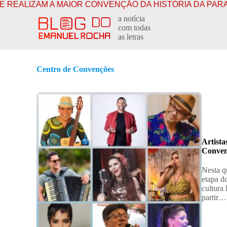
 A MAIOR CONVENÇÃO DA HISTÓRIA DA PARAÍBA
CON
P
a notícia
u
com todas
l
as letras
a
r
p
a
Centro de Convenções
r
a
o
c
o
n
t
e
Artist
ú
Conven
d
o
Nesta q
etapa d
cultura
partir…