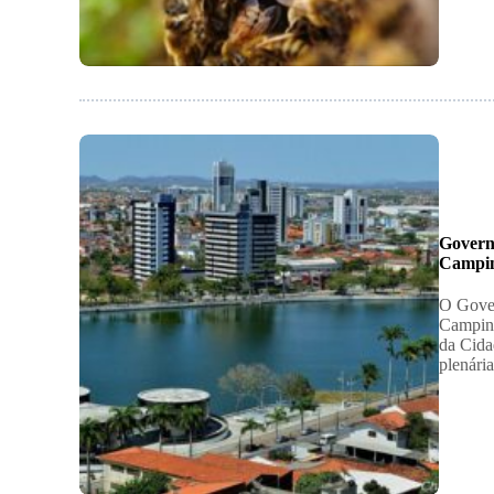
Governo
Campi
O Gover
Campina
da Cida
plenár