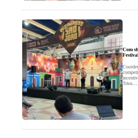
Com sh
Festiva
Coorden
competi
incentiv
Trios…