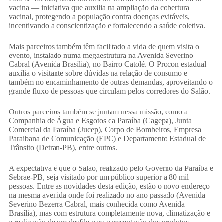
vacina — iniciativa que auxilia na ampliação da cobertura
vacinal, protegendo a população contra doenças evitáveis,
incentivando a conscientização e fortalecendo a saúde coletiva.
Mais parceiros também têm facilitado a vida de quem visita o
evento, instalado numa megaestrutura na Avenida Severino
Cabral (Avenida Brasília), no Bairro Catolé. O Procon estadual
auxilia o visitante sobre dúvidas na relação de consumo e
também no encaminhamento de outras demandas, aproveitando o
grande fluxo de pessoas que circulam pelos corredores do Salão.
Outros parceiros também se juntam nessa missão, como a
Companhia de Água e Esgotos da Paraíba (Cagepa), Junta
Comercial da Paraíba (Jucep), Corpo de Bombeiros, Empresa
Paraibana de Comunicação (EPC) e Departamento Estadual de
Trânsito (Detran-PB), entre outros.
A expectativa é que o Salão, realizado pelo Governo da Paraíba e
Sebrae-PB, seja visitado por um público superior a 80 mil
pessoas. Entre as novidades desta edição, estão o novo endereço
na mesma avenida onde foi realizado no ano passado (Avenida
Severino Bezerra Cabral, mais conhecida como Avenida
Brasília), mas com estrutura completamente nova, climatização e
a realização de um desfile para apresentação dos produtos