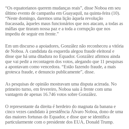
“Os equatorianos querem mudanças reais”, disse Noboa em seu
último evento de campanha em Guayaquil, na quinta-feira (10).
“Neste domingo, daremos uma lição àquela revolução
fracassada, àqueles maus funcionários que nos atacam, a todas as
máfias que tiraram nossa paz e a toda a corrupção que nos
impediu de seguir em frente.”
Em um discurso a apoiadores, González não reconheceu a vitória
de Noboa. A candidata da esquerda alegou fraude eleitoral e
disse que há uma ditadura no Equador. González afirmou ainda
que vai pedir a recontagem dos votos, alegando que 11 pesquisas
a apontavam como vencedora. “Estão fazendo fraude, a mais
grotesca fraude, e denuncio publicamente”, disse.
As pesquisas de opinião mostravam uma disputa acirrada. No
primeiro turno, em fevereiro, Noboa saiu à frente com uma
vantagem de apenas 16.746 votos sobre González.
O representante da direita é herdeiro do magnata da banana e
cinco vezes candidato à presidência Álvaro Noboa, dono de uma
das maiores fortunas do Equador, e disse que se identifica
particularmente com o presidente dos EUA, Donald Trump.