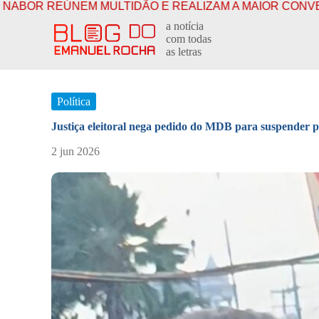
ULTIDÃO E REALIZAM A MAIOR CONVENÇÃO DA HISTÓRI
P
a notícia
u
com todas
l
as letras
a
r
p
a
Política
r
a
Justiça eleitoral nega pedido do MDB para suspender p
o
c
2 jun 2026
o
n
t
e
ú
d
o