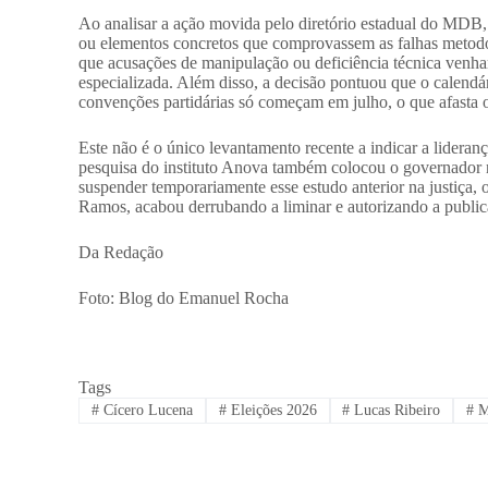
​Ao analisar a ação movida pelo diretório estadual do MDB,
ou elementos concretos que comprovassem as falhas metodoló
que acusações de manipulação ou deficiência técnica venha
especializada. Além disso, a decisão pontuou que o calendári
convenções partidárias só começam em julho, o que afasta 
​Este não é o único levantamento recente a indicar a lider
pesquisa do instituto Anova também colocou o governador 
suspender temporariamente esse estudo anterior na justiç
Ramos, acabou derrubando a liminar e autorizando a publi
Da Redação
Foto: Blog do Emanuel Rocha
Tags
#
Cícero Lucena
#
Eleições 2026
#
Lucas Ribeiro
#
M