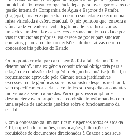
municipal não possui competência legal para investigar os atos de
gestão interna da Companhia de Água e Esgotos da Paraíba
(Cagepa), uma vez que se trata de uma sociedade de economia
mista vinculada à esfera estadual. O juiz pontuou que, embora a
Câmara de Vereadores tenha legitimidade para fiscalizar os
impactos ambientais e os serviços de saneamento na cidade por
vias institucionais próprias, ela carece de poder para sindicar
contratos, planejamentos ou decisões administrativas de uma
concessionária pública do Estado.
​Outro ponto crucial para a suspensão foi a falta de um “fato
determinado”, uma exigência constitucional obrigatória para a
criação de comissões de inquérito. Segundo a análise judicial, o
requerimento aprovado pela Câmara trazia justificativas
excessivamente genéricas sobre os supostos despejos no litoral,
sem especificar locais, datas, contratos sob suspeita ou condutas
individuais a serem apuradas. Para o juiz, essa amplitude
descaracterizava o propósito da comissão, transformando-a em
uma espécie de auditoria genérica sobre o funcionamento da
estatal.
​Com a concessão da liminar, ficam suspensos todos os atos da
CPI, o que inclui reuniões, convocações, intimações e
requisições de documentos direcionadas à Cagepa e aos seus