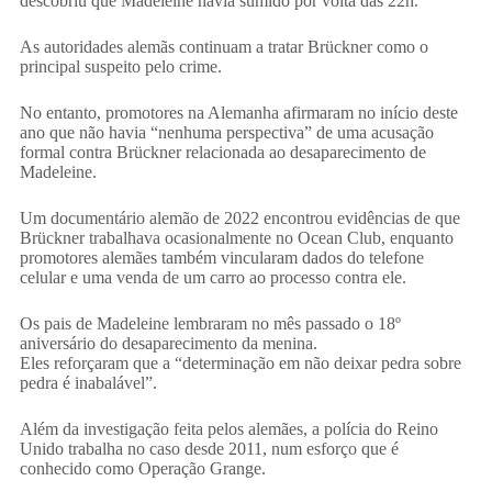
descobriu que Madeleine havia sumido por volta das 22h.
As autoridades alemãs continuam a tratar Brückner como o
principal suspeito pelo crime.
No entanto, promotores na Alemanha afirmaram no início deste
ano que não havia “nenhuma perspectiva” de uma acusação
formal contra Brückner relacionada ao desaparecimento de
Madeleine.
Um documentário alemão de 2022 encontrou evidências de que
Brückner trabalhava ocasionalmente no Ocean Club, enquanto
promotores alemães também vincularam dados do telefone
celular e uma venda de um carro ao processo contra ele.
Os pais de Madeleine lembraram no mês passado o 18º
aniversário do desaparecimento da menina.
Eles reforçaram que a “determinação em não deixar pedra sobre
pedra é inabalável”.
Além da investigação feita pelos alemães, a polícia do Reino
Unido trabalha no caso desde 2011, num esforço que é
conhecido como Operação Grange.