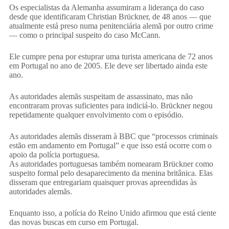
Os especialistas da Alemanha assumiram a liderança do caso
desde que identificaram Christian Brückner, de 48 anos — que
atualmente está preso numa penitenciária alemã por outro crime
— como o principal suspeito do caso McCann.
Ele cumpre pena por estuprar uma turista americana de 72 anos
em Portugal no ano de 2005. Ele deve ser libertado ainda este
ano.
As autoridades alemãs suspeitam de assassinato, mas não
encontraram provas suficientes para indiciá-lo. Brückner negou
repetidamente qualquer envolvimento com o episódio.
As autoridades alemãs disseram à BBC que “processos criminais
estão em andamento em Portugal” e que isso está ocorre com o
apoio da polícia portuguesa.
As autoridades portuguesas também nomearam Brückner como
suspeito formal pelo desaparecimento da menina britânica. Elas
disseram que entregariam quaisquer provas apreendidas às
autoridades alemãs.
Enquanto isso, a polícia do Reino Unido afirmou que está ciente
das novas buscas em curso em Portugal.