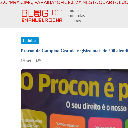
AÍBA” OFICIALIZA NESTA QUARTA LUCAS AO GOVERNO 
P
a notícia
u
com todas
l
as letras
a
r
p
a
Política
r
a
Procon de Campina Grande registra mais de 200 atend
o
c
15 set 2025
o
n
t
e
ú
d
o