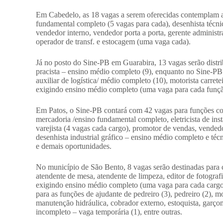
Em Cabedelo, as 18 vagas a serem oferecidas contemplam as
fundamental completo (5 vagas para cada), desenhista técni
vendedor interno, vendedor porta a porta, gerente administr
operador de transf. e estocagem (uma vaga cada).
Já no posto do Sine-PB em Guarabira, 13 vagas serão distr
pracista – ensino médio completo (9), enquanto no Sine-P
auxiliar de logística/ médio completo (10), motorista carre
exigindo ensino médio completo (uma vaga para cada funçã
Em Patos, o Sine-PB contará com 42 vagas para funções co
mercadoria /ensino fundamental completo, eletricista de ins
varejista (4 vagas cada cargo), promotor de vendas, vendedo
desenhista industrial gráfico – ensino médio completo e téc
e demais oportunidades.
No município de São Bento, 8 vagas serão destinadas para
atendente de mesa, atendente de limpeza, editor de fotogra
exigindo ensino médio completo (uma vaga para cada cargo).
para as funções de ajudante de pedreiro (3), pedreiro (2),
manutenção hidráulica, cobrador externo, estoquista, garço
incompleto – vaga temporária (1), entre outras.