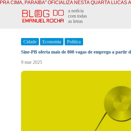
A” OFICIALIZA NESTA QUARTA LUCAS AO GOVERNO E J
P
a notícia
u
com todas
l
as letras
a
r
p
a
Cidade
Economia
Política
r
a
Sine-PB oferta mais de 800 vagas de emprego a partir d
o
c
9 mar 2025
o
n
t
e
ú
d
o