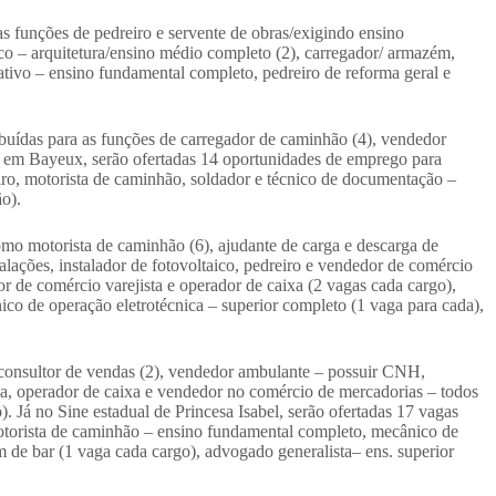
 funções de pedreiro e servente de obras/exigindo ensino
co – arquitetura/ensino médio completo (2), carregador/ armazém,
ativo – ensino fundamental completo, pedreiro de reforma geral e
ibuídas para as funções de carregador de caminhão (4), vendedor
B em Bayeux, serão ofertadas 14 oportunidades de emprego para
teiro, motorista de caminhão, soldador e técnico de documentação –
o).
mo motorista de caminhão (6), ajudante de carga e descarga de
talações, instalador de fotovoltaico, pedreiro e vendedor de comércio
r de comércio varejista e operador de caixa (2 vagas cada cargo),
nico de operação eletrotécnica – superior completo (1 vaga para cada),
 consultor de vendas (2), vendedor ambulante – possuir CNH,
fia, operador de caixa e vendedor no comércio de mercadorias – todos
 Já no Sine estadual de Princesa Isabel, serão ofertadas 17 vagas
 motorista de caminhão – ensino fundamental completo, mecânico de
m de bar (1 vaga cada cargo), advogado generalista– ens. superior