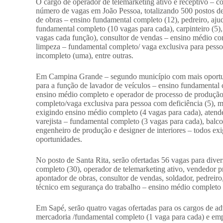
O cargo de operador de telemarketing ativo e receptivo – 
número de vagas em João Pessoa, totalizando 500 postos d
de obras – ensino fundamental completo (12), pedreiro, aju
fundamental completo (10 vagas para cada), carpinteiro (5)
vagas cada função), consultor de vendas – ensino médio com
limpeza – fundamental completo/ vaga exclusiva para pessoa 
incompleto (uma), entre outras.
Em Campina Grande – segundo município com mais oportuni
para a função de lavador de veículos – ensino fundamental 
ensino médio completo e operador de processo de produção 
completo/vaga exclusiva para pessoa com deficiência (5), m
exigindo ensino médio completo (4 vagas para cada), atend
varejista – fundamental completo (3 vagas para cada), balcon
engenheiro de produção e designer de interiores – todos exi
oportunidades.
No posto de Santa Rita, serão ofertadas 56 vagas para dive
completo (30), operador de telemarketing ativo, vendedor p
apontador de obras, consultor de vendas, soldador, pedreiro
técnico em segurança do trabalho – ensino médio completo e 
Em Sapé, serão quatro vagas ofertadas para os cargos de ad
mercadoria /fundamental completo (1 vaga para cada) e em