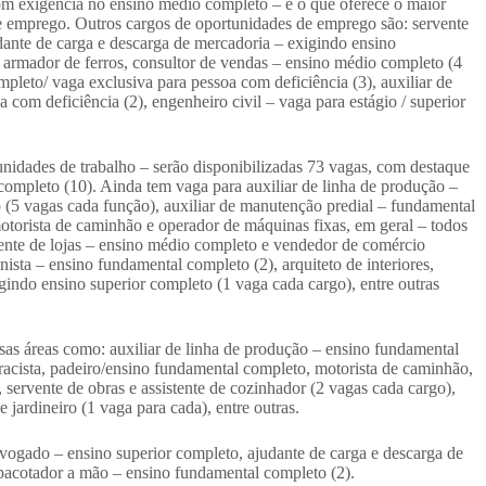
com exigência no ensino médio completo – é o que oferece o maior
e emprego. Outros cargos de oportunidades de emprego são: servente
dante de carga e descarga de mercadoria – exigindo ensino
, armador de ferros, consultor de vendas – ensino médio completo (4
pleto/ vaga exclusiva para pessoa com deficiência (3), auxiliar de
com deficiência (2), engenheiro civil – vaga para estágio / superior
dades de trabalho – serão disponibilizadas 73 vagas, com destaque
completo (10). Ainda tem vaga para auxiliar de linha de produção –
(5 vagas cada função), auxiliar de manutenção predial – fundamental
otorista de caminhão e operador de máquinas fixas, em geral – todos
ente de lojas – ensino médio completo e vendedor de comércio
ista – ensino fundamental completo (2), arquiteto de interiores,
gindo ensino superior completo (1 vaga cada cargo), entre outras
rsas áreas como: auxiliar de linha de produção – ensino fundamental
racista, padeiro/ensino fundamental completo, motorista de caminhão,
, servente de obras e assistente de cozinhador (2 vagas cada cargo),
jardineiro (1 vaga para cada), entre outras.
vogado – ensino superior completo, ajudante de carga e descarga de
pacotador a mão – ensino fundamental completo (2).