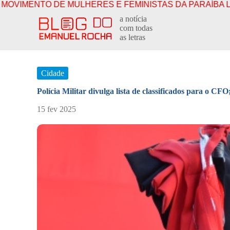
MULHERES E FEMINISTAS DA PARAÍBA LANÇA CARTA-
P
a notícia
u
com todas
l
as letras
a
r
p
a
Cidade
r
a
Polícia Militar divulga lista de classificados para o CF
o
c
15 fev 2025
o
n
t
e
ú
d
o