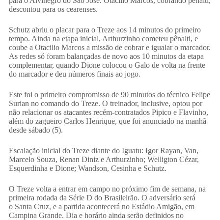
para o Alvinegro do São José. Otacílio Marcos, cobrando pênalti,
descontou para os cearenses.
Schutz abriu o placar para o Treze aos 14 minutos do primeiro
tempo. Ainda na etapa inicial, Arthurzinho cometeu pênalti, e
coube a Otacilio Marcos a missão de cobrar e igualar o marcador.
As redes só foram balançadas de novo aos 10 minutos da etapa
complementar, quando Dione colocou o Galo de volta na frente
do marcador e deu números finais ao jogo.
Este foi o primeiro compromisso de 90 minutos do técnico Felipe
Surian no comando do Treze. O treinador, inclusive, optou por
não relacionar os atacantes recém-contratados Pipico e Flavinho,
além do zagueiro Carlos Henrique, que foi anunciado na manhã
desde sábado (5).
Escalação inicial do Treze diante do Iguatu: Igor Rayan, Van,
Marcelo Souza, Renan Diniz e Arthurzinho; Welligton Cézar,
Esquerdinha e Dione; Wandson, Cesinha e Schutz.
O Treze volta a entrar em campo no próximo fim de semana, na
primeira rodada da Série D do Brasileirão. O adversário será
o Santa Cruz, e a partida acontecerá no Estádio Amigão, em
Campina Grande. Dia e horário ainda serão definidos no